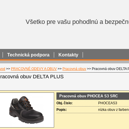
Všetko pre vašu pohodlnú a bezpečn
Technická podpora
Kontakty
vod
>>
PRACOVNÉ ODEVY A OBUV
>>
Pracovná obuv
>>
Pracovná obuv DELTA
racovná obuv DELTA PLUS
Pracovná obuv PHOCEA S3 SRC
Obj. čislo:
PHOCEAS3
Popis:
nízka obuv z farbe