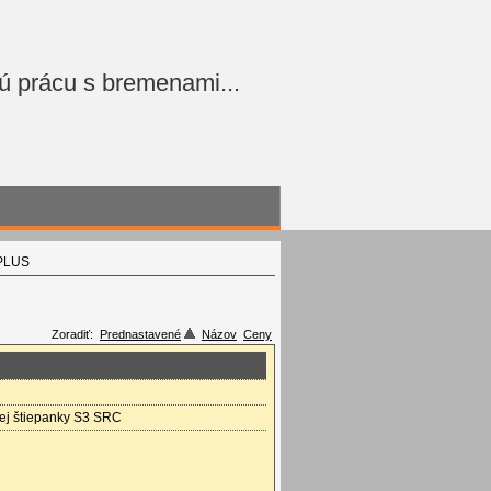
ú prácu s bremenami...
 PLUS
Zoradiť:
Prednastavené
Názov
Ceny
nej štiepanky S3 SRC