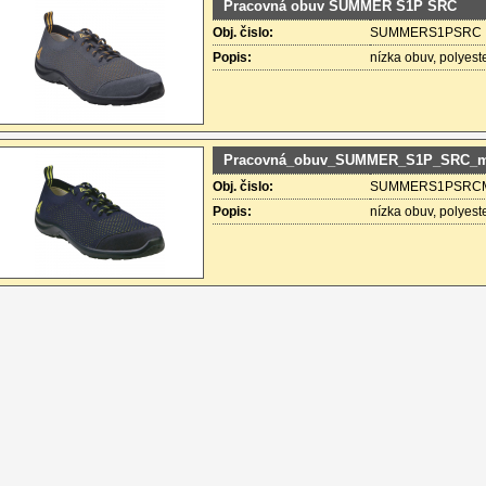
Pracovná obuv SUMMER S1P SRC
Obj. čislo:
SUMMERS1PSRC
Popis:
nízka obuv, polyes
Pracovná_obuv_SUMMER_S1P_SRC_
Obj. čislo:
SUMMERS1PSRC
Popis:
nízka obuv, polyes