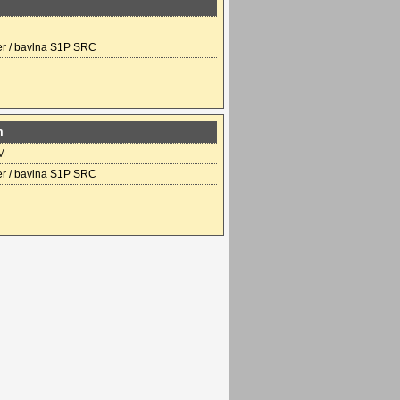
ter / bavlna S1P SRC
m
M
ter / bavlna S1P SRC