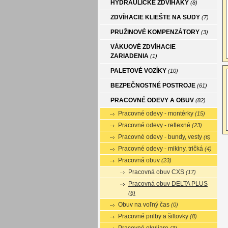
HYDRAULICKÉ ZDVIHÁKY
(8)
ZDVÍHACIE KLIEŠTE NA SUDY
(7)
PRUŽINOVÉ KOMPENZÁTORY
(3)
VÁKUOVÉ ZDVÍHACIE
ZARIADENIA
(1)
PALETOVÉ VOZÍKY
(10)
BEZPEČNOSTNÉ POSTROJE
(61)
PRACOVNÉ ODEVY A OBUV
(82)
Pracovné odevy - montérky
(15)
Pracovné odevy - reflexné
(23)
Pracovné odevy - bundy, vesty
(6)
Pracovné odevy - mikiny, tričká
(4)
Pracovná obuv
(23)
Pracovná obuv CXS
(17)
Pracovná obuv DELTA PLUS
(6)
Obuv na voľný čas
(0)
Pracovné prilby a šiltovky
(8)