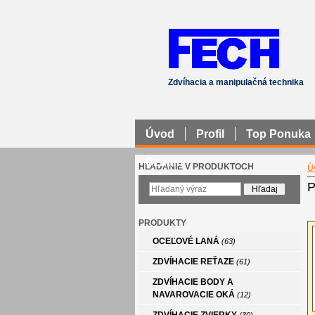
Zdvíhacia a manipulačná technika
Úvod
Profil
Top Ponuka
Oznam
HĽADANIE V PRODUKTOCH
Ú
P
PRODUKTY
OCEĽOVÉ LANÁ
(63)
ZDVÍHACIE REŤAZE
(61)
ZDVÍHACIE BODY A
NAVAROVACIE OKÁ
(12)