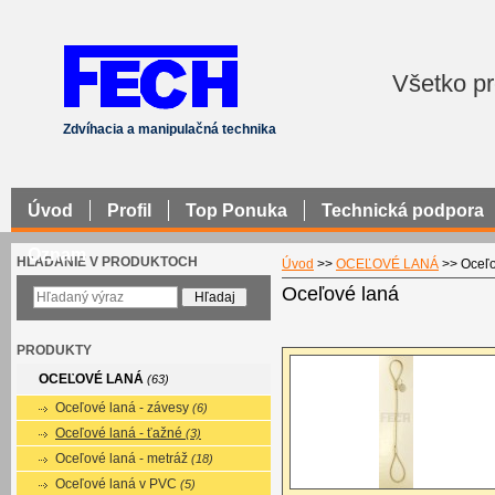
Všetko pr
Zdvíhacia a manipulačná technika
Úvod
Profil
Top Ponuka
Technická podpora
Oznam
HĽADANIE V PRODUKTOCH
Úvod
>>
OCEĽOVÉ LANÁ
>>
Oceľo
Oceľové laná
PRODUKTY
OCEĽOVÉ LANÁ
(63)
Oceľové laná - závesy
(6)
Oceľové laná - ťažné
(3)
Oceľové laná - metráž
(18)
Oceľové laná v PVC
(5)