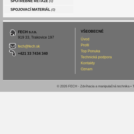
SPOTREBNÉ REŤAZE
(0)
SPOJOVACÍ MATERIÁL
(0)
VŠEOBECNÉ
FECH s.r.o.
919 33, Trakovice 197
Úvod
Profil
fech@fech.sk
Top Ponuka
+421 33 7434 340
Technická podpora
Kontakty
Oznam
© 2026 FECH - Zdvíhacia a manipulačná technika •