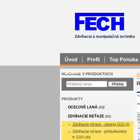
Zdvíhacia a manipulačná technika
Úvod
Profil
Top Ponuka
Oznam
HĽADANIE V PRODUKTOCH
Ú
R
PRODUKTY
OCEĽOVÉ LANÁ
(63)
ZDVÍHACIE REŤAZE
(61)
Zdvíhacie reťaze - závesy G10
(6)
Zdvíhacie reťaze - príslušenstvo
tr. G10
(30)