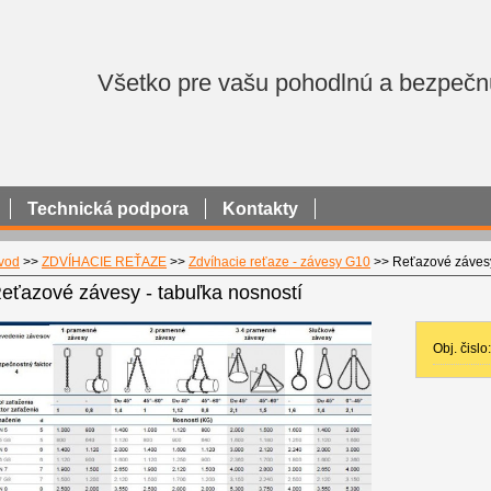
Všetko pre vašu pohodlnú a bezpečn
Technická podpora
Kontakty
vod
>>
ZDVÍHACIE REŤAZE
>>
Zdvíhacie reťaze - závesy G10
>>
Reťazové závesy
eťazové závesy - tabuľka nosností
Obj. čislo: