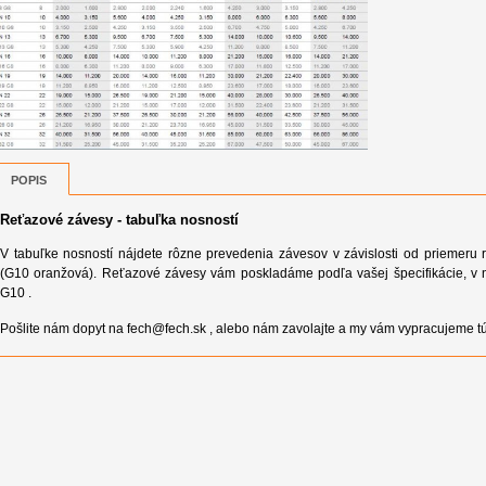
POPIS
Reťazové závesy - tabuľka nosností
V tabuľke nosností nájdete rôzne prevedenia závesov v závislosti od priemeru r
(G10 oranžová). Reťazové závesy vám poskladáme podľa vašej špecifikácie, v n
G10 .
Pošlite nám dopyt na fech@fech.sk , alebo nám zavolajte a my vám vypracujeme tú