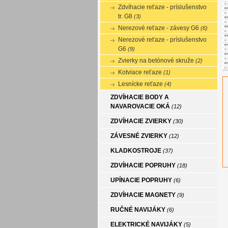
Zdvíhacie reťaze - príslušenstvo
tr. G8
(3)
Nerezové reťaze - závesy G6
(6)
Nerezové reťaze - príslušenstvo
G6
(9)
Zvierky na betónové skruže
(2)
Kotviace reťaze
(1)
Lesnícke reťaze
(4)
ZDVÍHACIE BODY A
NAVAROVACIE OKÁ
(12)
ZDVÍHACIE ZVIERKY
(30)
ZÁVESNÉ ZVIERKY
(12)
KLADKOSTROJE
(37)
ZDVÍHACIE POPRUHY
(18)
UPÍNACIE POPRUHY
(6)
ZDVÍHACIE MAGNETY
(9)
RUČNÉ NAVIJÁKY
(6)
ELEKTRICKÉ NAVIJÁKY
(5)