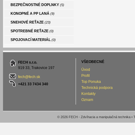
BEZPEČNOSTNÉ DOPLNKY
(5)
KONOPNÉ A PP LANÁ
(9)
SNEHOVÉ REŤAZE
(23)
SPOTREBNÉ REŤAZE
(0)
SPOJOVACÍ MATERIÁL
(0)
VŠEOBECNÉ
FECH s.r.o.
919 33, Trakovice 197
Úvod
Profil
fech@fech.sk
Top Ponuka
+421 33 7434 340
Technická podpora
Kontakty
Oznam
© 2026 FECH - Zdvíhacia a manipulačná technika •