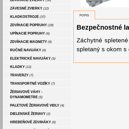
ZDVÍHACIE ZVIERKY
(30)
ZÁVESNÉ ZVIERKY
(12)
POPIS
KLADKOSTROJE
(37)
ZDVÍHACIE POPRUHY
(18)
Bezpečnostné l
UPÍNACIE POPRUHY
(6)
Záchytné spleten
ZDVÍHACIE MAGNETY
(9)
spletaný s okom s
RUČNÉ NAVIJÁKY
(6)
ELEKTRICKÉ NAVIJÁKY
(5)
KLADKY
(12)
TRAVERZY
(7)
TRANSPORTNÉ VOZÍKY
(7)
ŽERIAVOVÉ VÁHY -
DYNAMOMETRE
(5)
PALETOVÉ ŽERIAVOVÉ VIDLY
(4)
DIELENSKÉ ŽERIAVY
(2)
HREBEŇOVÉ ZDVIHÁKY
(6)