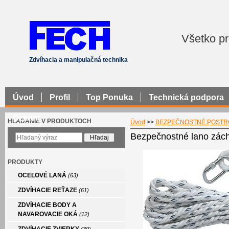
Všetko pr
Zdvíhacia a manipulačná technika
Úvod
Profil
Top Ponuka
Technická podpora
Oznam
HĽADANIE V PRODUKTOCH
Úvod
>>
BEZPEČNOSTNÉ POSTR
Bezpečnostné lano zác
PRODUKTY
OCEĽOVÉ LANÁ
(63)
ZDVÍHACIE REŤAZE
(61)
ZDVÍHACIE BODY A
NAVAROVACIE OKÁ
(12)