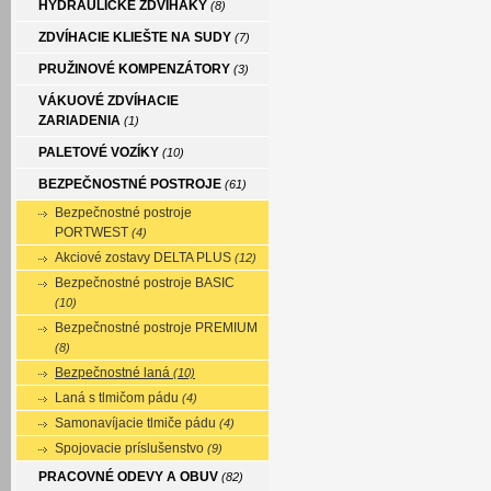
HYDRAULICKÉ ZDVIHÁKY
(8)
ZDVÍHACIE KLIEŠTE NA SUDY
(7)
PRUŽINOVÉ KOMPENZÁTORY
(3)
VÁKUOVÉ ZDVÍHACIE
ZARIADENIA
(1)
PALETOVÉ VOZÍKY
(10)
BEZPEČNOSTNÉ POSTROJE
(61)
Bezpečnostné postroje
PORTWEST
(4)
Akciové zostavy DELTA PLUS
(12)
Bezpečnostné postroje BASIC
(10)
Bezpečnostné postroje PREMIUM
(8)
Bezpečnostné laná
(10)
Laná s tlmičom pádu
(4)
Samonavíjacie tlmiče pádu
(4)
Spojovacie príslušenstvo
(9)
PRACOVNÉ ODEVY A OBUV
(82)