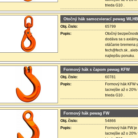
trieda G10 .
Otočný hák samozvierací pewag WLH
Obj. čislo:
65799
Popis:
Otočný bezpečnostn
dodáva sa s axiálny
otáčanie bremena p
fech@fech.sk , ale
najlepšiu ponuku.
Formový hák s čapom pewag KFW
Obj. čislo:
60781
Popis:
Formový hák KFW vh
lacnejšie až o 20%
trieda G10 .
Formový hák pewag FW
Obj. čislo:
54866
Popis:
Formový hák FW je 
lacnejšie až o 20%