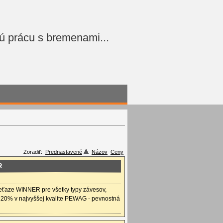
ú prácu s bremenami...
Zoradiť:
Prednastavené
Názov
Ceny
R
ťaze WINNER pre všetky typy závesov,
o 20% v najvyššej kvalite PEWAG - pevnostná