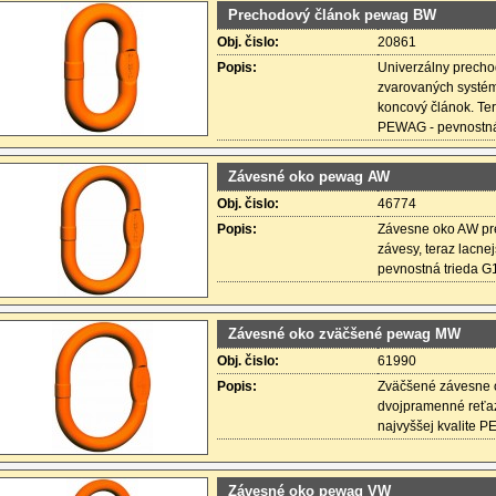
Prechodový článok pewag BW
Obj. čislo:
20861
Popis:
Univerzálny prechod
zvarovaných systémo
koncový článok. Ter
PEWAG - pevnostná
Závesné oko pewag AW
Obj. čislo:
46774
Popis:
Závesne oko AW pr
závesy, teraz lacne
pevnostná trieda G1
Závesné oko zväčšené pewag MW
Obj. čislo:
61990
Popis:
Zväčšené závesne 
dvojpramenné reťaz
najvyššej kvalite 
Závesné oko pewag VW