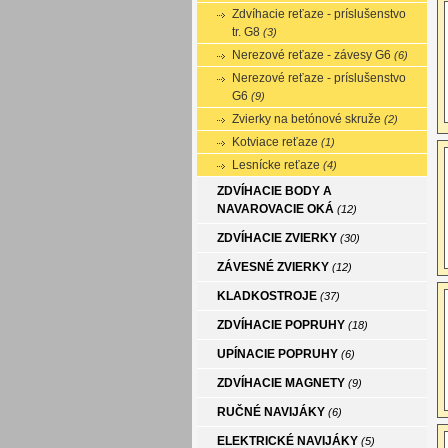
Zdvíhacie reťaze - príslušenstvo
tr. G8
(3)
Nerezové reťaze - závesy G6
(6)
Nerezové reťaze - príslušenstvo
G6
(9)
Zvierky na betónové skruže
(2)
Kotviace reťaze
(1)
Lesnícke reťaze
(4)
ZDVÍHACIE BODY A
NAVAROVACIE OKÁ
(12)
ZDVÍHACIE ZVIERKY
(30)
ZÁVESNÉ ZVIERKY
(12)
KLADKOSTROJE
(37)
ZDVÍHACIE POPRUHY
(18)
UPÍNACIE POPRUHY
(6)
ZDVÍHACIE MAGNETY
(9)
RUČNÉ NAVIJÁKY
(6)
ELEKTRICKÉ NAVIJÁKY
(5)