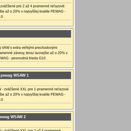
 zväčšené pre 2 až 4 pramenné reťazové
jšie až o 20% v najvyššej kvalite PEWAG -
0 .
 VAW s extra veľkými prechodovými
ramenné závesy, teraz lacnejšie až o 20% v
EWAG - pevnostná trieda G10 .
é pewag WSAW 1
- zväčšené XXL pre 1-pramenné reťazové
jšie až o 20% v najvyššej kvalite PEWAG -
0 .
 pewag WSAW 2
- zväčšené XXL pre 2 až 4 pramenné