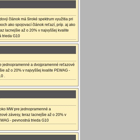
ový článok má široké spektrum využitia pri
ch ako spojovací článok reťazí, príp. aj ako
az lacnejšie až o 20% v najvyššej kvalite
 trieda G10
e jednopramenné a dvojpramenné reťazové
jšie až o 20% v najvyššej kvalite PEWAG -
0 .
oko MW pre jednopramenné a
ové závesy, teraz lacnejšie až o 20% v
PEWAG - pevnostná trieda G10