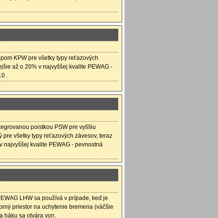
apom KPW pre všetky typy reťazových
ejšie až o 20% v najvyššej kvalite PEWAG -
0 .
ntegrovanou poistkou PSW pre vyššiu
 pre všetky typy reťazových závesov, teraz
 v najvyššej kvalite PEWAG - pevnostná
PEWAG LHW sa používá v prípade, keď je
orný priestor na uchytenie bremena (väčšie
ka háku sa otvára von.