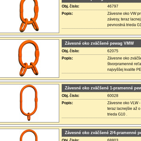
Obj. čislo:
46797
Popis:
Závesne oko VW pr
závesy, teraz lacne
pevnostná trieda G1
Závesné oko zväčšené pewag VMW
Obj. čislo:
62075
Popis:
Závesne oko zväčš
štvorpramenné reťa
najvyššej kvalite P
Závesné oko zväčšené 1-pramenné p
Obj. čislo:
60028
Popis:
Závesne oko VLW -
teraz lacnejšie až 
trieda G10 .
Závesné oko zväčšené 2/4-pramenné 
Obj. čislo:
68803