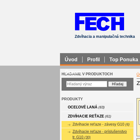
Zdvíhacia a manipulačná technika
Úvod
Profil
Top Ponuka
Oznam
HĽADANIE V PRODUKTOCH
Ú
Z
PRODUKTY
OCEĽOVÉ LANÁ
(63)
ZDVÍHACIE REŤAZE
(61)
Zdvíhacie reťaze - závesy G10
(6)
Zdvíhacie reťaze - príslušenstvo
tr. G10
(30)