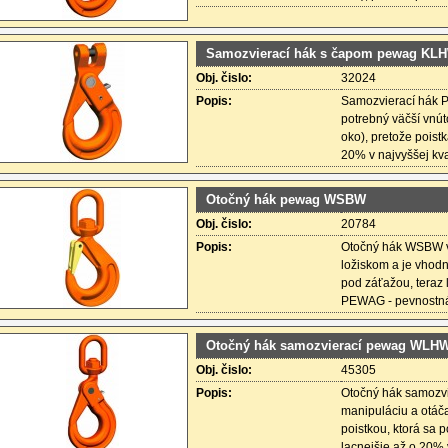
Samozvierací hák s čapom pewag KL
Obj. čislo:
32024
Popis:
Samozvierací hák 
potrebný väčší vnút
oko), pretože poist
20% v najvyššej kv
Otočný hák pewag WSBW
Obj. čislo:
20784
Popis:
Otočný hák WSBW v
ložiskom a je vhod
pod záťažou, teraz 
PEWAG - pevnostná 
Otočný hák samozvierací pewag WLH
Obj. čislo:
45305
Popis:
Otočný hák samoz
manipuláciu a otáč
poistkou, ktorá sa 
lacnejšie až o 20%