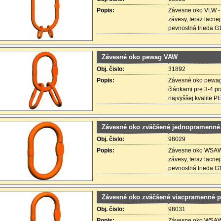
Popis:
Závesne oko VLW -
závesy, teraz lacne
pevnostná trieda G1
Závesné oko pewag VAW
Obj. čislo:
31892
Popis:
Závesné oko pewag
článkami pre 3-4 p
najvyššej kvalite P
Závesné oko zväčšené jednopramenn
Obj. čislo:
98029
Popis:
Závesne oko WSAW 
závesy, teraz lacne
pevnostná trieda G1
Závesné oko zväčšené viacpramenné
Obj. čislo:
98031
Popis:
Závesne oko WSAW 