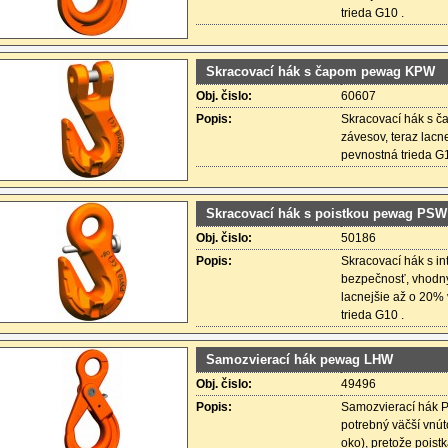
trieda G10 .
Skracovací hák s čapom pewag KPW
Obj. čislo:
60607
Popis:
Skracovací hák s č
závesov, teraz lacn
pevnostná trieda G1
Skracovací hák s poistkou pewag PSW
Obj. čislo:
50186
Popis:
Skracovací hák s i
bezpečnosť, vhodný
lacnejšie až o 20%
trieda G10 .
Samozvierací hák pewag LHW
Obj. čislo:
49496
Popis:
Samozvierací hák 
potrebný väčší vnút
oko), pretože poist