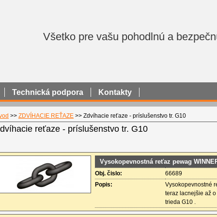
Všetko pre vašu pohodlnú a bezpečn
Technická podpora
Kontakty
vod
>>
ZDVÍHACIE REŤAZE
>>
Zdvíhacie reťaze - príslušenstvo tr. G10
dvíhacie reťaze - príslušenstvo tr. G10
Vysokopevnostná reťaz pewag WINNE
Obj. čislo:
66689
Popis:
Vysokopevnostné re
teraz lacnejšie až 
trieda G10 .