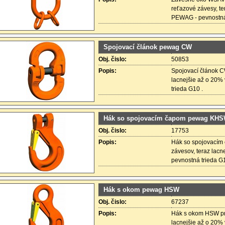
reťazové závesy, te
PEWAG - pevnostná 
Spojovací článok pewag CW
Obj. čislo:
50853
Popis:
Spojovací článok CW
lacnejšie až o 20%
trieda G10 .
Hák so spojovacím čapom pewag KH
Obj. čislo:
17753
Popis:
Hák so spojovacím
závesov, teraz lacn
pevnostná trieda G1
Hák s okom pewag HSW
Obj. čislo:
67237
Popis:
Hák s okom HSW pre
lacnejšie až o 20%