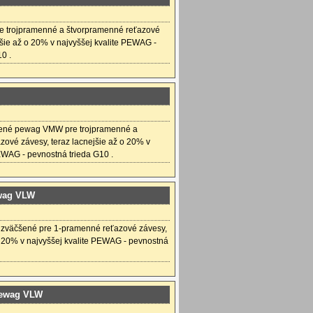
e trojpramenné a štvorpramenné reťazové
jšie až o 20% v najvyššej kvalite PEWAG -
0 .
ené pewag VMW pre trojpramenné a
zové závesy, teraz lacnejšie až o 20% v
EWAG - pevnostná trieda G10 .
ewag VLW
 zväčšené pre 1-pramenné reťazové závesy,
o 20% v najvyššej kvalite PEWAG - pevnostná
pewag VLW