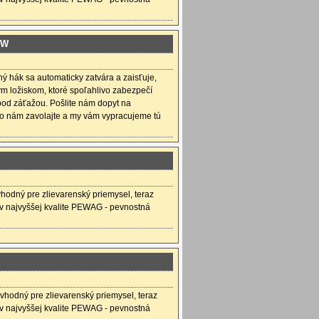
BW
ý hák sa automaticky zatvára a zaisťuje,
m ložiskom, ktoré spoľahlivo zabezpečí
od záťažou. Pošlite nám dopyt na
bo nám zavolajte a my vám vypracujeme tú
odný pre zlievarenský priemysel, teraz
 v najvyššej kvalite PEWAG - pevnostná
vhodný pre zlievarenský priemysel, teraz
 v najvyššej kvalite PEWAG - pevnostná