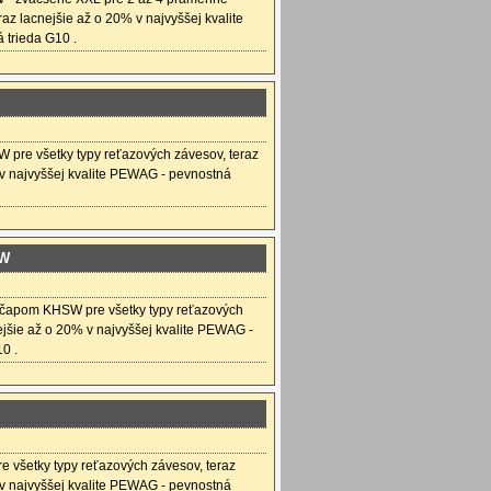
raz lacnejšie až o 20% v najvyššej kvalite
trieda G10 .
 pre všetky typy reťazových závesov, teraz
 v najvyššej kvalite PEWAG - pevnostná
SW
 čapom KHSW pre všetky typy reťazových
ejšie až o 20% v najvyššej kvalite PEWAG -
0 .
 všetky typy reťazových závesov, teraz
 v najvyššej kvalite PEWAG - pevnostná