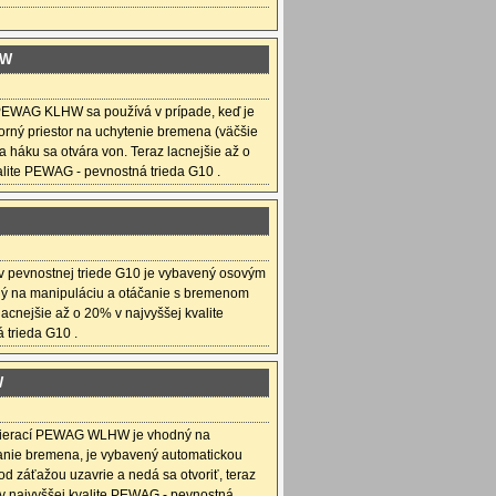
HW
PEWAG KLHW sa používá v prípade, keď je
orný priestor na uchytenie bremena (väčšie
ka háku sa otvára von. Teraz lacnejšie až o
alite PEWAG - pevnostná trieda G10 .
 pevnostnej triede G10 je vybavený osovým
ný na manipuláciu a otáčanie s bremenom
lacnejšie až o 20% v najvyššej kvalite
trieda G10 .
W
vierací PEWAG WLHW je vhodný na
anie bremena, je vybavený automatickou
pod záťažou uzavrie a nedá sa otvoriť, teraz
 v najvyššej kvalite PEWAG - pevnostná